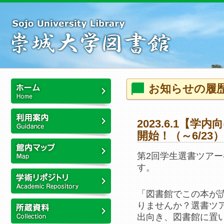
本
文
へ
ス
キ
ッ
プ
こ
お知らせの履
こ
か
ホーム
ら
2023.6.1【
本
開始！（～6/23）
利用案内
文
で
第2回学生選書ツアー
す
す。
館内マップ
「図書館でこの本が
崇城大学リポジトリ
りませんか？選書ツ
出向き、図書館に置