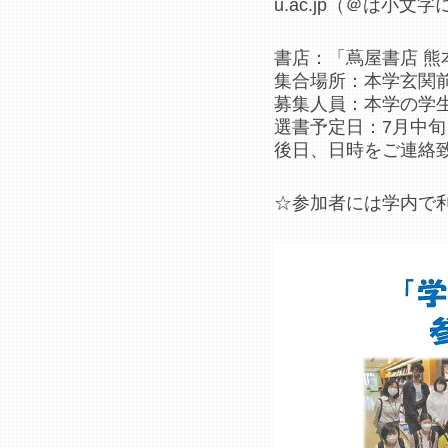
u.ac.jp（＠は小
書店：「蔦屋書店 熊
集合場所：本学玄関前
募集人員：本学の学生
選書予定日：7月中旬
後日、日時をご連絡致
☆参加者には学内で利