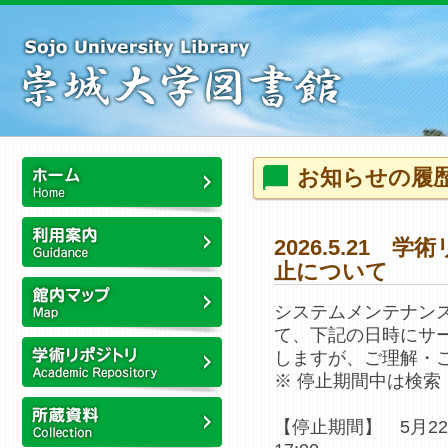
本
文
へ
ス
キ
ッ
プ
こ
お知らせの履
こ
か
ホーム
ら
2026.5.21
本
止について
利用案内
文
で
システムメンテナン
す
て、下記の日時にサ
館内マップ
しますが、ご理解・
※ 停止期間中は検
崇城大学リポジトリ
【停止期間】 5月22日