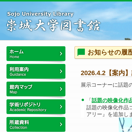
本
文
へ
ス
キ
ッ
プ
こ
お知らせの履
こ
か
ホーム
ら
2026.4.2【
本
利用案内
文
展示コーナーに話題
で
す
館内マップ
「
話題の映像化作
話題の映像化作品
アリー』を追加し
崇城大学リポジトリ