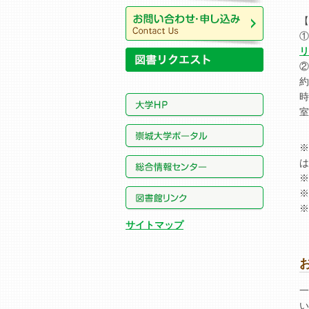
所蔵資料
【
①
お問い合わせ・申し込み
リ
②
約
時
室
※
は
※
※
※
サイトマップ
一
い