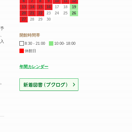
た予
、
が入
年間カレンダー
。
新着図書