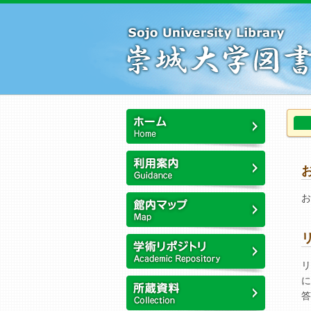
本
文
へ
ス
キ
ッ
プ
こ
こ
か
ホーム
ら
本
利用案内
文
お
で
す
館内マップ
リ
崇城大学リポジトリ
に
答