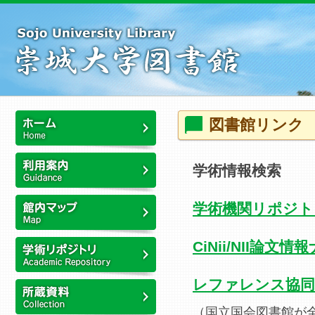
本
文
へ
ス
キ
ッ
プ
こ
図書館リンク
こ
か
ホーム
ら
学術情報検索
本
利用案内
文
学術機関リポジト
で
す
館内マップ
CiNii/NII論文
崇城大学リポジトリ
レファレンス協同
（国立国会図書館が